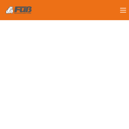
Login
Identifiant
Mot de passe
Connexion
Register
|
Lost your password?
Support
Lorem ipsum dolor sit amet: